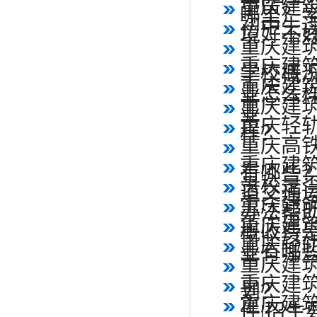
重庆建
哪里？
初中生
境好不
重庆建
重庆建
学校概
重庆建
业怎么
重庆建
业
重庆轻
样？
重庆高
重庆建
有哪些
贵校是
道交通
重庆建
办法帮
重庆建
概收费
重庆轻
业有哪
重庆建
重庆建
划？
重庆建
件|招生