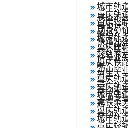
城市轨
重庆轨
底应不
重庆轻
目预计2
刷身份证
解吗？
城市轨
铁路20
重庆建
向与就
轻轨专
价专业怎
重庆铁
呢？
初中毕
男生
重庆轨
业？
重庆轨
面向未
城市轨
交通专业
高铁乘
析
重庆轨
方向？
城市轨
重庆轻