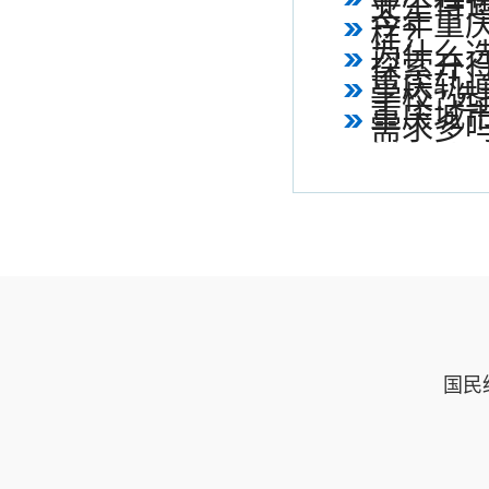
业生待
今年重庆
样？
为什么
探索开
重庆轨道
学校?选
重庆城
需求多
样，待
国民